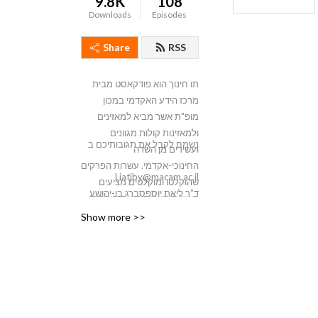
9.8K
108
Downloads
Episodes
Share
RSS
תו חינוך הוא פודקאסט מבית
מרכז הידע האקדמי במכון
מופ"ת אשר מביא למאזינים
ולמאזינות קולות מגוונים
נשמח לקבל את תגובותיכם ב
ועשירים מן השדה
החינוכי-אקדמי. עשרות הפרקים
Liatjby@macam.ac.il
שהוקלטו ומוקלטים מציעים
ד”ר ליאת יוספסברג בן-יהושע
ראיונות מעמיקים עם חוקרות
וחוקרים, קובעי מדיניות ומובילי
Show more >>
דעה, לצד הסכתים קצרים
(קצרמרים) המבוססים על
מאמרים עדכניים ונושאים
אקטואליים. מטרתנו היא
להנגיש ידע עכשווי, מחקרי
ופרקטי ולהציע תובנות לקהילת