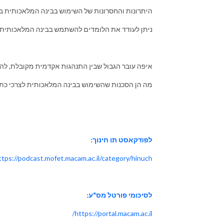
היתרונות והחסרונות של השימוש בבינה המלאכותית ב
ניתן לעודד את הלומדים להשתמש בבינה המלאכותית 
איפה עובר הגבול שבין התנהגות אקדמית מקובלת, ל
מה הן הסכנות שהשימוש בבינה המלאכותית לצרכי כת
לפודקאסט תו חינוך:
ttps://podcast.mofet.macam.ac.il/category/hinuch/
לסיכומי פורטל מס"ע:
https://portal.macam.ac.il/