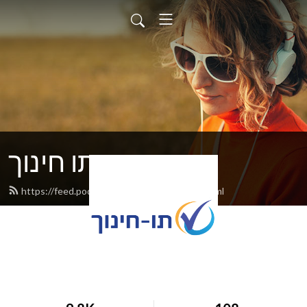
תו חינוך
https://feed.podbean.com/tavchinuch/feed.xml