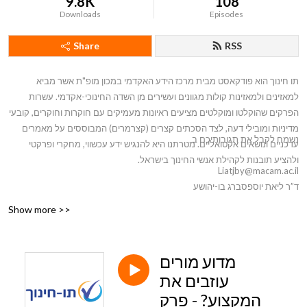
9.8K
108
Downloads
Episodes
Share
RSS
תו חינוך הוא פודקאסט מבית מרכז הידע האקדמי במכון מופ"ת אשר מביא
למאזינים ולמאזינות קולות מגוונים ועשירים מן השדה החינוכי-אקדמי. עשרות
הפרקים שהוקלטו ומוקלטים מציעים ראיונות מעמיקים עם חוקרות וחוקרים, קובעי
מדיניות ומובילי דעה, לצד הסכתים קצרים (קצרמרים) המבוססים על מאמרים
נשמח לקבל את תגובותיכם ב
עדכניים ונושאים אקטואליים. מטרתנו היא להנגיש ידע עכשווי, מחקרי ופרקטי
ולהציע תובנות לקהילת אנשי החינוך בישראל.
Liatjby@macam.ac.il
ד”ר ליאת יוספסברג בן-יהושע
Show more >>
מדוע מורים
עוזבים את
המקצוע? - פרק