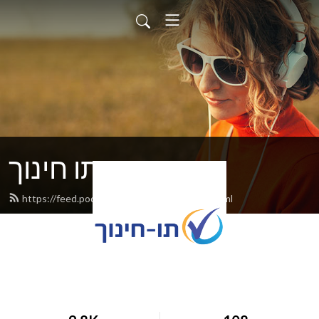
תו חינוך
https://feed.podbean.com/tavchinuch/feed.xml