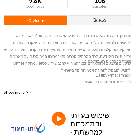
9.8K
108
Downloads
Episodes
Share
RSS
תו חינוך הוא פודקאסט מבית מרכז הידע האקדמי במכון מופ"ת אשר מביא
למאזינים ולמאזינות קולות מגוונים ועשירים מן השדה החינוכי-אקדמי. עשרות
הפרקים שהוקלטו ומוקלטים מציעים ראיונות מעמיקים עם חוקרות וחוקרים, קובעי
מדיניות ומובילי דעה, לצד הסכתים קצרים (קצרמרים) המבוססים על מאמרים
נשמח לקבל את תגובותיכם ב
עדכניים ונושאים אקטואליים. מטרתנו היא להנגיש ידע עכשווי, מחקרי ופרקטי
ולהציע תובנות לקהילת אנשי החינוך בישראל.
Liatjby@macam.ac.il
ד”ר ליאת יוספסברג בן-יהושע
Show more >>
שימוש בעייתי
והתמכרות
למרשתת -